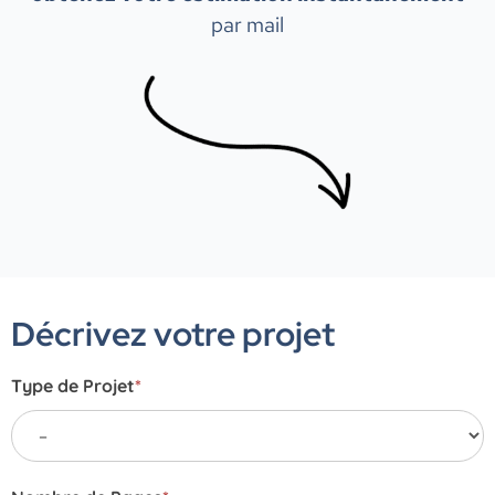
par mail
Calculateur
de
Décrivez votre projet
Coût
de
Type de Projet
*
Développement